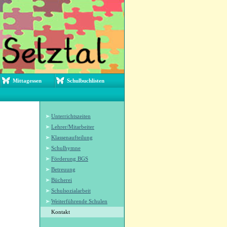
Mittagessen
Schulbuchlisten
Unterrichtszeiten
Lehrer/Mitarbeiter
Klassenaufteilung
Schulhymne
Förderung BGS
Betreuung
Bücherei
Schulsozialarbeit
Weiterführende Schulen
Kontakt