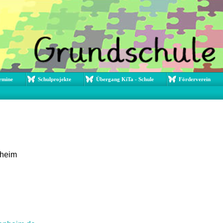
rmine
Schulprojekte
Übergang KiTa - Schule
Förderverein
nheim